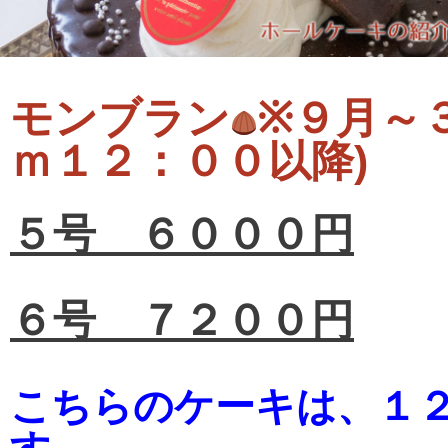
モンブラン
※９月
ｍ１２：００以降
５号 ６０００円
６号 ７２００円
こちらのケーキは、１