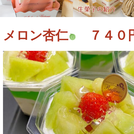
メロン杏仁
７４０円